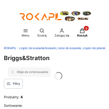
Produkty w koszy
Otwórz wyszukiwarkę
Menu
Szukaj
Zaloguj się
Koszyk
ROKAPIL - części do kosiarek/kosiarki, noże do kosiarek, części do pilarek/p
Briggs&Stratton
Oleje do czterosuwów
Filtry
Produkty:
4
Lista produktów
Sortowanie: