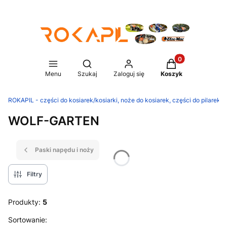
Produkty w koszy
Otwórz wyszukiwarkę
Menu
Szukaj
Zaloguj się
Koszyk
ROKAPIL - części do kosiarek/kosiarki, noże do kosiarek, części do pilarek/p
WOLF-GARTEN
Paski napędu i noży
Filtry
Produkty:
5
Lista produktów
Sortowanie: