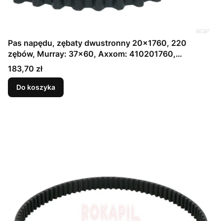
Pas napędu, zębaty dwustronny 20x1760, 220
zębów, Murray: 37x60, Axxom: 410201760,
Agrostroj: 021750, Toro: 104-3112,Wolf: 6205-348,
Cena
183,70 zł
Lawn Boss: 94727221106, Dino APR 12,5/40,
Simplicity: 1735832
Do koszyka