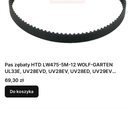
Pas zębaty HTD LW475-5M-12 WOLF-GARTEN
UL33E, UV28EVD, UV28EV, UV28ED, UV29EV
(0039009)
Cena
69,30 zł
Do koszyka