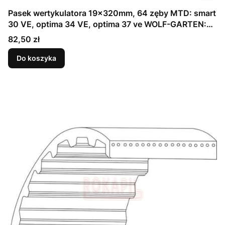
Pasek wertykulatora 19x320mm, 64 zęby MTD: smart
30 VE, optima 34 VE, optima 37 ve WOLF-GARTEN:
Select V302 E, Ambition V303 E, Ambiotnio V346 E,
Cena
82,50 zł
Ambition V 378 E, VS 302 E, VA 303 E, VA 346 E,
VA378 E (754-05049)
Do koszyka