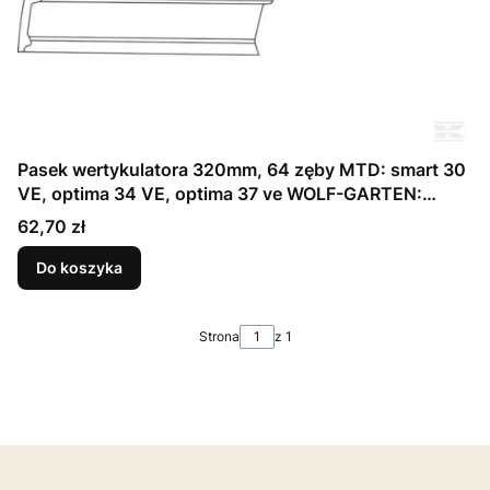
Pasek wertykulatora 320mm, 64 zęby MTD: smart 30
VE, optima 34 VE, optima 37 ve WOLF-GARTEN:
Select V302 E, Ambition V303 E, Ambiotnio V346 E,
Cena
62,70 zł
Ambition V 378 E, VS 302 E, VA 303 E, VA 346 E,
VA378 E (754-05048)
Do koszyka
Strona
z 1