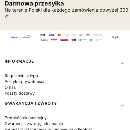
Darmowa przesyłka
Na terenie Polski dla każdego zamówienia powyżej 300
zł
Linki w stopce
INFORMACJE
Regulamin sklepu
Polityka prywatności
O nas
Koszty dostawy
GWARANCJA I ZWROTY
Protokół reklamacyjny
Gwarancja, zwroty, reklamacje
Formularz odstąpienia od umowy na odległość