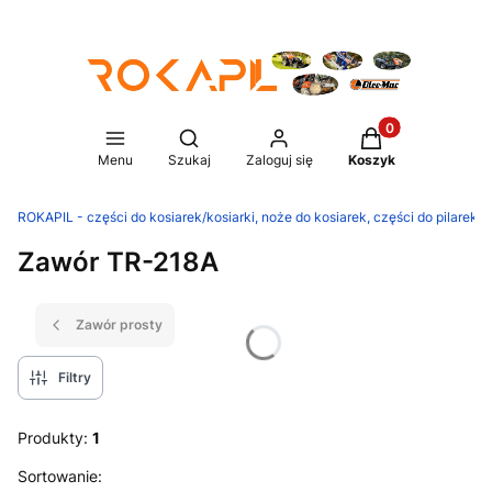
Produkty w koszy
Otwórz wyszukiwarkę
Menu
Szukaj
Zaloguj się
Koszyk
ROKAPIL - części do kosiarek/kosiarki, noże do kosiarek, części do pilarek/p
Zawór TR-218A
Zawór prosty
Filtry
Produkty:
1
Lista produktów
Sortowanie: