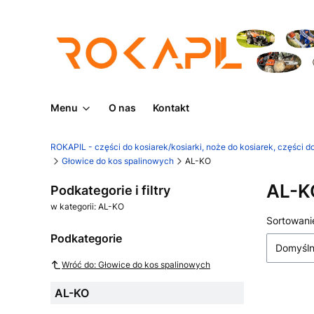
Menu
O nas
Kontakt
ROKAPIL - części do kosiarek/kosiarki, noże do kosiarek, części do
Głowice do kos spalinowych
AL-KO
AL-K
Podkategorie i filtry
w kategorii: AL-KO
Lista
Sortowani
Podkategorie
Domyśl
Wróć do: Głowice do kos spalinowych
AL-KO