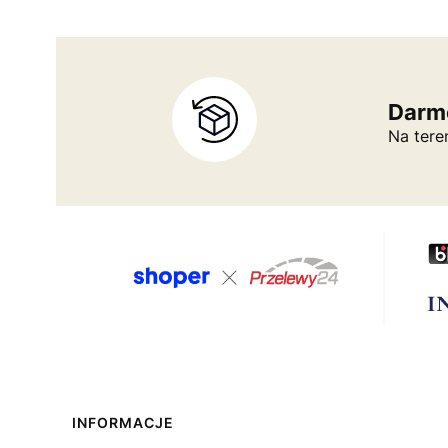
Darm
Na tere
Linki w stopce
INFORMACJE