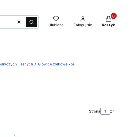
Produkty w kos
Wyczyść
Szukaj
Ulubione
Zaloguj się
Koszyk
dniczych i leśnych
Głowice żyłkowe kos
Strona
z 1