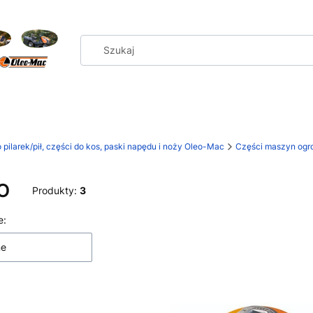
 pilarek/pił, części do kos, paski napędu i noży Oleo-Mac
Części maszyn ogro
O
Produkty:
3
 produktów
e:
ne