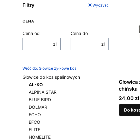
Filtry
Wyczyść
CENA
Cena od
Cena do
zł
zł
Wróć do: Głowice żyłkowe kos
Głowice do kos spalinowych
Głowica
AL-KO
chińska
ALPINA STAR
Cena
24,00 zł
BLUE BIRD
DOLMAR
Do kos
ECHO
EFCO
ELITE
HOMELITE