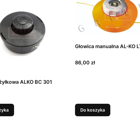
Głowica manualna AL-KO 
Cena
86,00 zł
 żyłkowa ALKO BC 301
zyka
Do koszyka