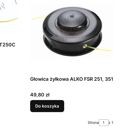
LT250C
Głowica żyłkowa ALKO FSR 251, 351
Cena
49,80 zł
Do koszyka
Strona
z 1