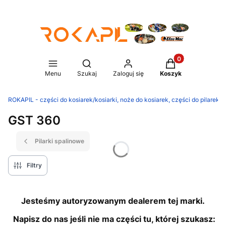
Produkty w koszy
Otwórz wyszukiwarkę
Menu
Szukaj
Zaloguj się
Koszyk
ROKAPIL - części do kosiarek/kosiarki, noże do kosiarek, części do pilarek/p
GST 360
Pilarki spalinowe
Filtry
Jesteśmy autoryzowanym dealerem tej marki.
Napisz do nas jeśli nie ma części tu, której szukasz: