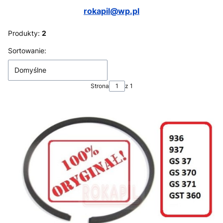
rokapil@wp.pl
Produkty:
2
Lista produktów
Sortowanie:
Domyślne
Strona
z 1