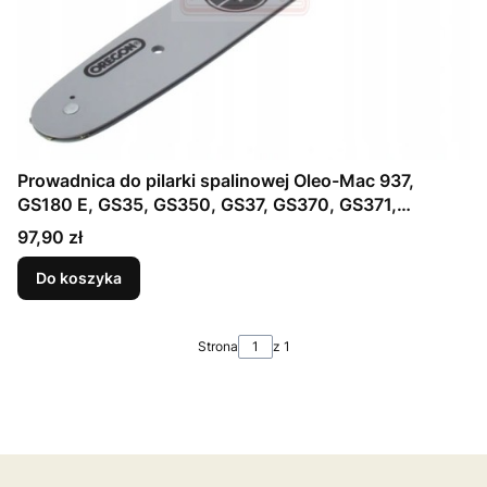
Prowadnica do pilarki spalinowej Oleo-Mac 937,
GS180 E, GS35, GS350, GS37, GS370, GS371,
GS410C, GSH40, GSH400, GST360 - 3/8" 1,3
Cena
97,90 zł
52ogniwa (50030190R) - część ORYGINALNA
Do koszyka
Strona
z 1